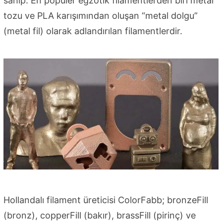
sahip. En popüler egzotik filamentlerden biri metal
tozu ve PLA karışımından oluşan “metal dolgu”
(metal fil) olarak adlandırılan filamentlerdir.
Hollandalı filament üreticisi ColorFabb; bronzeFill
(bronz), copperFill (bakır), brassFill (pirinç) ve